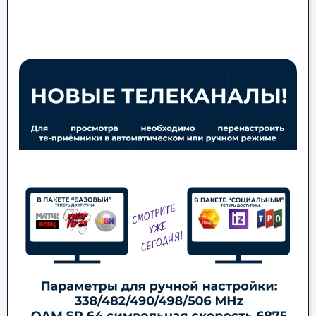
пакете - 118!
А в "Социальном" - 35!